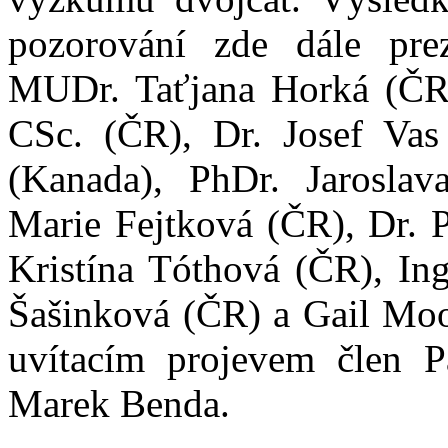
pozorování zde dále prez
MUDr. Taťjana Horká (ČR)
CSc. (ČR), Dr. Josef Va
(Kanada), PhDr. Jarosla
Marie Fejtková (ČR), Dr. P
Kristína Tóthová (ČR), In
Šašinková (ČR) a Gail Moor
uvítacím projevem člen P
Marek Benda.