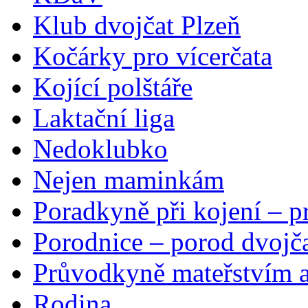
Klub dvojčat Plzeň
Kočárky pro vícerčata
Kojící polštáře
Laktační liga
Nedoklubko
Nejen maminkám
Poradkyně při kojení – p
Porodnice – porod dvojč
Průvodkyně mateřstvím a
Rodina