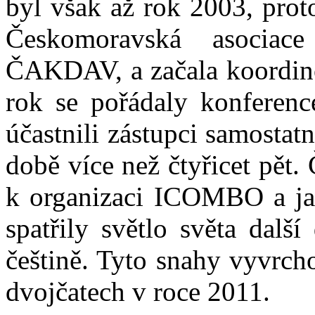
byl však až rok 2003, prot
Českomoravská asociac
ČAKDAV, a začala koordino
rok se pořádaly konferenc
účastnili zástupci samostat
době více než čtyřicet pět
k organizaci ICOMBO a jak
spatřily světlo světa dalš
češtině. Tyto snahy vyvrch
dvojčatech v roce 2011.