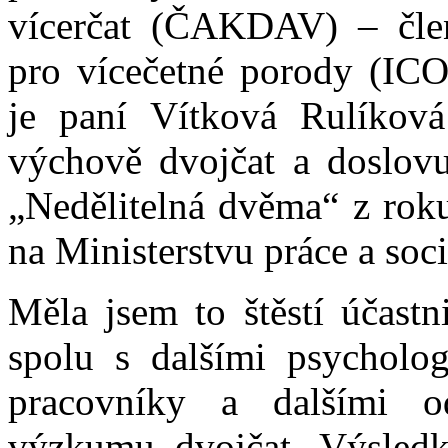
vícerčat (ČAKDAV) – člen
pro vícečetné porody (I
je paní Vítková Rulíková
výchově dvojčat a doslov
„Nedělitelná dvěma“ z rok
na Ministerstvu práce a soci
Měla jsem to štěstí účastn
spolu s dalšími psychology
pracovníky a dalšími o
výzkumu dvojčat. Výsled