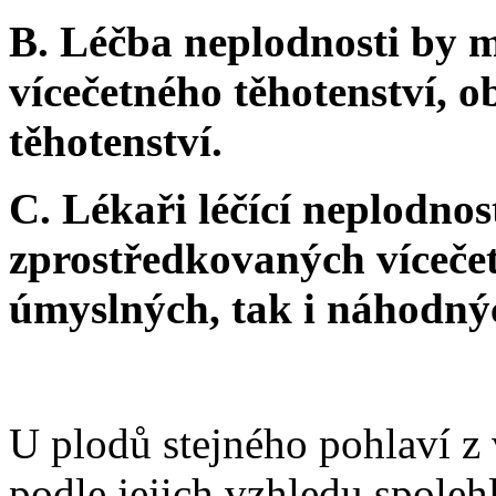
B. Léčba neplodnosti by 
vícečetného těhotenství, 
těhotenství.
C. Lékaři léčící neplodnos
zprostředkovaných vícečet
úmyslných, tak i náhodný
U plodů stejného pohlaví z 
podle jejich vzhledu spolehl