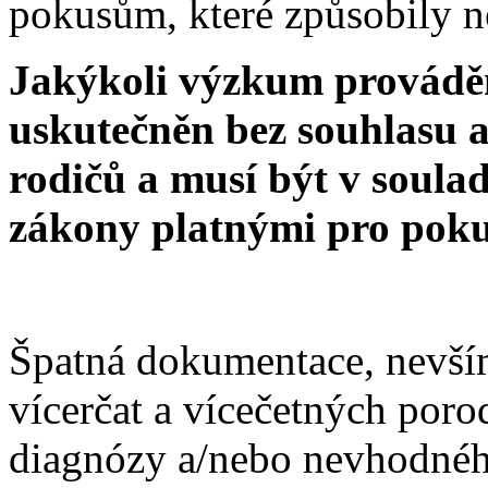
pokusům, které způsobily n
Jakýkoli výzkum prováděn
uskutečněn bez souhlasu a
rodičů a musí být v soula
zákony platnými pro poku
Špatná dokumentace, nevší
vícerčat a vícečetných poro
diagnózy a/nebo nevhodnéh