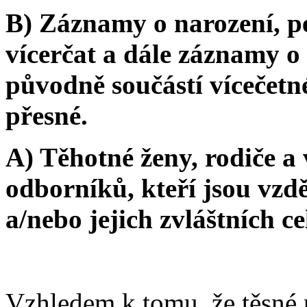
B) Záznamy o narození, pe
vícerčat a dále záznamy o 
původně součástí vícečetn
přesné.
A) Těhotné ženy, rodiče a 
odborníků, kteří jsou vzdě
a/nebo jejich zvláštních c
Vzhledem k tomu, že těsné 