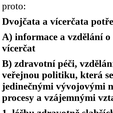
proto:
Dvojčata a vícerčata potře
A) informace a vzdělání o
vícerčat
B) zdravotní péči, vzdělá
veřejnou politiku, která s
jedinečnými vývojovými n
procesy a vzájemnými vzta
1. léčbu zdravotně slabšíc