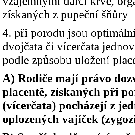
vzájemnými dárci krve, or
získaných z pupeční šňůry
4. při porodu jsou optimáln
dvojčata či vícerčata jednov
podle způsobu uložení plac
A) Rodiče mají právo dozv
placentě, získaných při po
(vícerčata) pocházejí z je
oplozených vajíček (zygozi