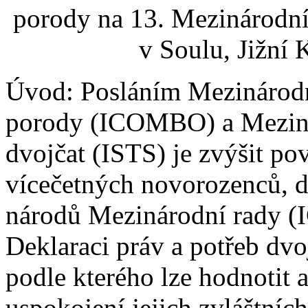
porody na 13. Mezinárodn
v Soulu, Jižní 
Úvod: Posláním Mezinárodní
porody (ICOMBO) a Meziná
dvojčat (ISTS) je zvýšit po
vícečetných novorozenců, d
národů Mezinárodní rady (
Deklaraci práv a potřeb dvo
podle kterého lze hodnotit 
uspokojení jejich zvláštních