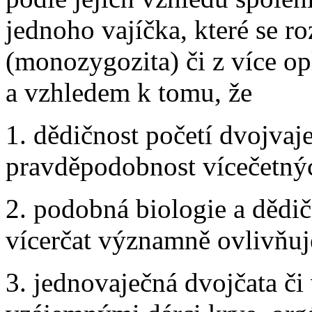
jednoho vajíčka, které se ro
(monozygozita) či z více op
a vzhledem k tomu, že
1. dědičnost početí dvojvaj
pravděpodobnost vícečetnýc
2. podobná biologie a dědič
vícerčat významně ovlivňuj
3. jednovaječná dvojčata či