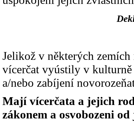
Dekl
Jelikož v některých zemíc
vícerčat vyústily v kultur
a/nebo zabíjení novorozeňat
Mají vícerčata a jejich ro
zákonem a osvobozeni od j