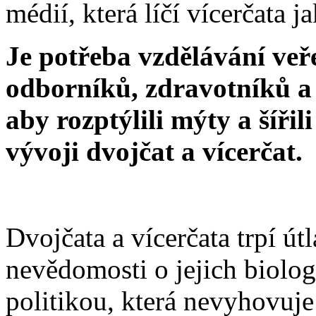
médií, která líčí vícerčata 
Je potřeba vzdělávání veř
odborníků, zdravotníků a 
aby rozptýlili mýty a šířil
vývoji dvojčat a vícerčat.
Dvojčata a vícerčata trpí ú
nevědomosti o jejich biolo
politikou, která nevyhovuje