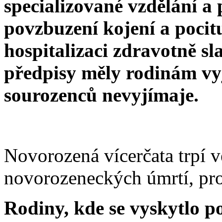
specializované vzdělání a
povzbuzení kojení a pocit
hospitalizaci zdravotně sl
předpisy měly rodinám vyj
sourozenců nevyjímaje.
Novorozená vícerčata trpí 
novorozeneckých úmrtí, pro
Rodiny, kde se vyskytlo po