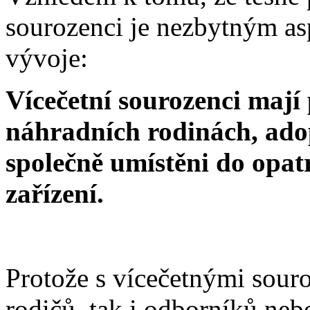
sourozenci je nezbytným as
vývoje:
Vícečetní sourozenci mají
náhradních rodinách, ado
společně umístěni do opat
zařízení.
Protože s vícečetnými souro
rodičů, tak i odborníků neb