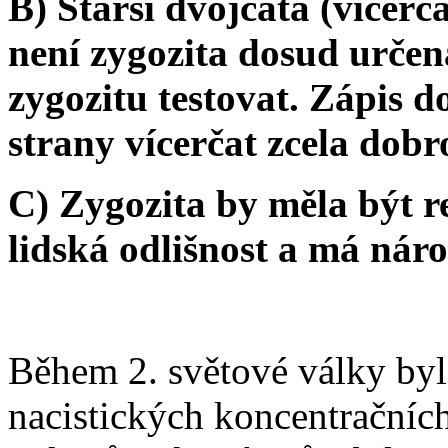
B) Starší dvojčata (vícerč
není zygozita dosud určen
zygozitu testovat. Zápis do
strany vícerčat zcela dobr
C) Zygozita by měla být r
lidská odlišnost a má náro
Během 2. světové války byl
nacistických koncentračních