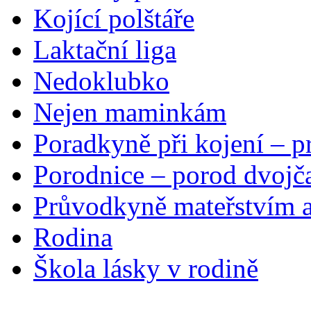
Kojící polštáře
Laktační liga
Nedoklubko
Nejen maminkám
Poradkyně při kojení – p
Porodnice – porod dvojč
Průvodkyně mateřstvím a
Rodina
Škola lásky v rodině