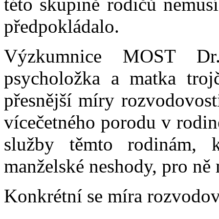
této skupině rodičů nemusí
předpokládalo.
Výzkumnice MOST Dr. 
psycholožka a matka trojč
přesnější míry rozvodovost
vícečetného porodu v rodině,
služby těmto rodinám, k
manželské neshody, pro ně 
Konkrétní se míra rozvodov