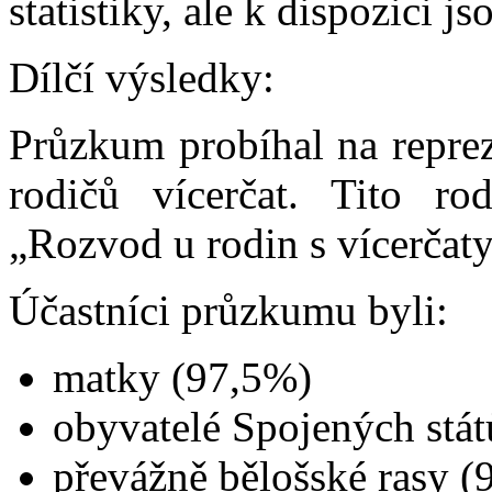
statistiky, ale k dispozici jso
Dílčí výsledky:
Průzkum probíhal na repre
rodičů vícerčat. Tito r
„Rozvod u rodin s vícerčaty
Účastníci průzkumu byli:
matky (97,5%)
obyvatelé Spojených stá
převážně bělošské rasy (