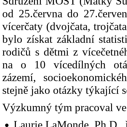
Sdružení MOST (Matky Sup
od 25.června do 27.červe
vícerčaty (dvojčata, trojčat
bylo získat základní statis
rodičů s dětmi z vícečetn
na o 10 vícedílných otá
zázemí, socioekonomickéh
stejně jako otázky týkající 
Výzkumný tým pracoval ve 
Laurie LaMonde, Ph.D.,