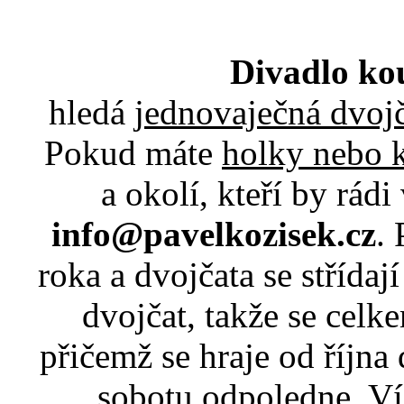
Divadlo ko
hledá
jednovaječná dvoj
Pokud máte
holky nebo k
a okolí, kteří by rádi
info@pavelkozisek.cz
.
roka a dvojčata se střída
dvojčat, takže se celk
přičemž se hraje od říjn
sobotu odpoledne. Ví