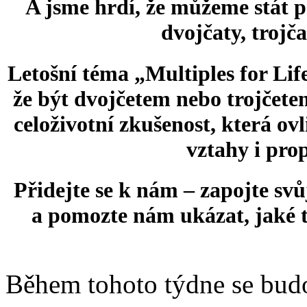
A jsme hrdí, že můžeme stát p
dvojčaty, trojča
Letošní téma „Multiples for Lif
že být dvojčetem nebo trojčete
celoživotní zkušenost, která ovl
vztahy i pro
Přidejte se k nám – zapojte svůj
a pomozte nám ukázat, jaké t
Během tohoto týdne se budou