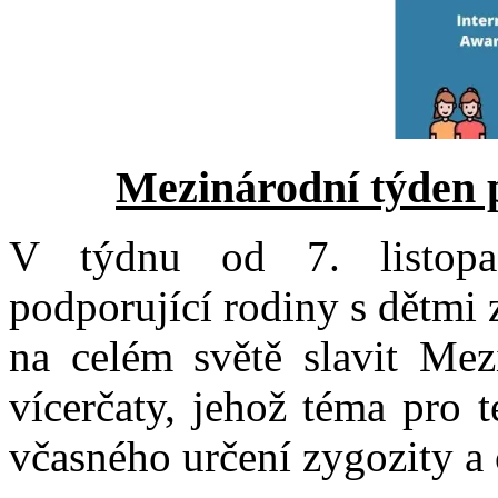
M
ezinárodní týden 
V týdnu od
7. listop
podporující rodiny s dětmi 
na celém sv
ě
t
ě
slavit Mez
vícerčaty
, jeho
ž
téma pro t
v
č
asného ur
č
ení zygozity a 