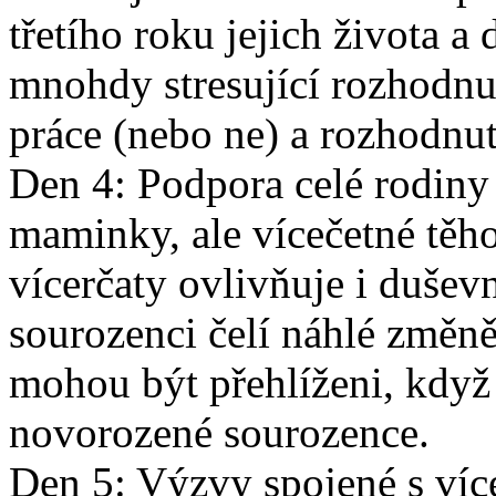
třetího roku jejich života a 
mnohdy stresující rozhodnut
práce (nebo ne) a rozhodnut
Den 4: Podpora celé rodiny
maminky, ale vícečetné těho
vícerčaty ovlivňuje i duševn
sourozenci čelí náhlé změn
mohou být přehlíženi, když 
novorozené sourozence.
Den 5: Výzvy spojené s víc