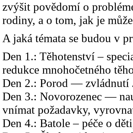
zvýšit povědomí o problémec
rodiny, a o tom, jak je můž
A jaká témata se budou v p
Den 1.: Těhotenství – speci
redukce mnohočetného těho
Den 2.: Porod — zvládnutí 
Den 3.: Novorozenec — nauči
vnímat požadavky, vyrovnat
Den 4.: Batole – péče o dět