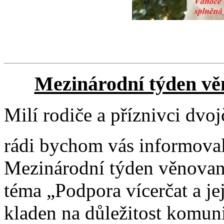
Mezinárodní týden vě
Milí rodiče a příznivci dvojč
rádi bychom vás informovali
Mezinárodní týden věnovaný
téma „Podpora vícerčat a je
kladen na důležitost komuni