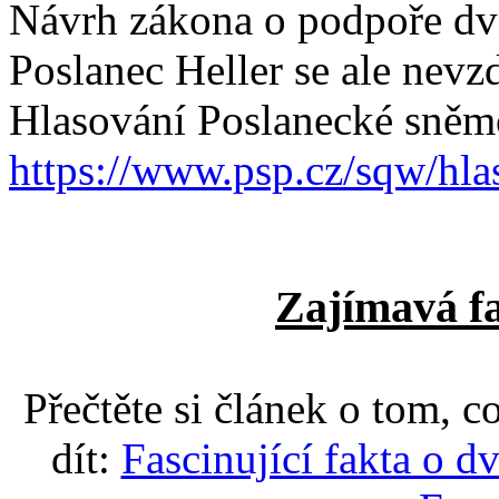
Návrh zákona o podpoře dvo
Poslanec Heller se ale nevz
Hlasování Poslanecké sněm
https://www.psp.cz/sqw/h
Zajímavá fa
Přečtěte si článek o tom, 
dít
:
Fascinující fakta o d