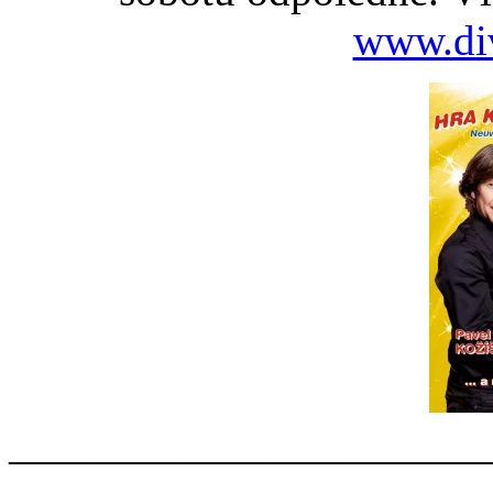
www.div
———————————