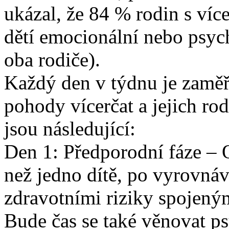
ukázal, že 84 % rodin s víc
dětí emocionální nebo psyc
oba rodiče).
Každý den v týdnu je zaměř
pohody vícerčat a jejich ro
jsou následující:
Den 1: Předporodní fáze – O
než jedno dítě, po vyrovnáv
zdravotními riziky spojený
Bude čas se také věnovat p