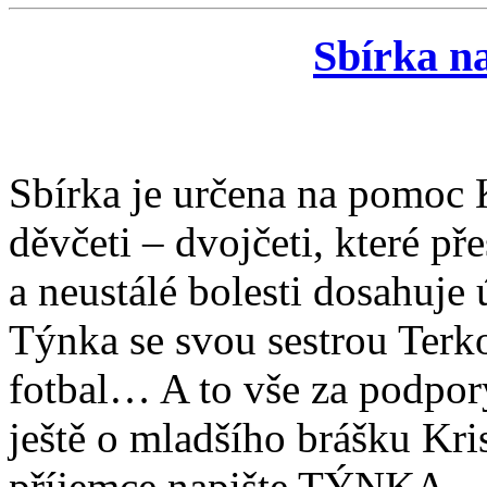
Sbírka n
Sbírka je určena na pomoc 
děvčeti – dvojčeti, které př
a neustálé bolesti dosahuje 
Týnka se svou sestrou Terko
fotbal… A to vše za podpor
ještě o mladšího brášku Kr
příjemce napište TÝNKA.